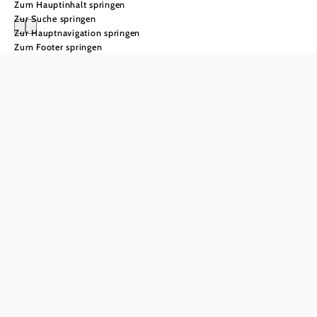
Zum Hauptinhalt springen
Zur Suche springen
Zur Hauptnavigation springen
Zum Footer springen
Elsbeere-
Wienerwald
Die Elsbeere gehört
zu den rarsten und
kostbarsten
Wildfrüchten
überhaupt. Im