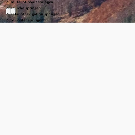
Zum Hauptinhalt springen
Zur Suche springen
Zur Hauptnavigation springen
Zum Footer springen
Ötscher
©
© Jürgen Thoma
Der Mostviertler Vaterberg
“Wer nicht am Ötscher war, hat Niederösterreich noch nicht
gesehen”, sagt ein Sprichwort. Kein Wunder – der höchste
Berg im Mostviertel zieht schon beim Anblick in den Bann
und ist aus weiter Ferne sichtbar. Er besticht mit seiner
markanten Silhouette, abwechslungsreichen Wanderwegen,
Höhlen und tosenden Wasserfällen, aber vor allem mit seinen