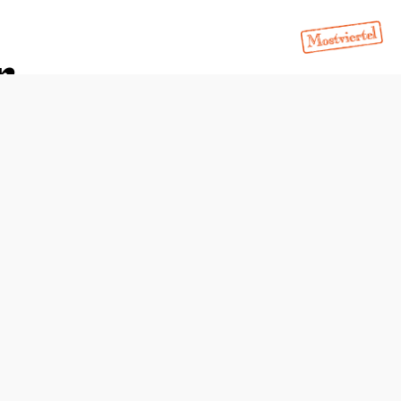
r
Öffnungszeiten
vom 01.01. bis zum 31.12.
Mittwoch
09:00 - 18:00 Uhr
Donnerstag
09:00 - 21:00 Uhr
Freitag
09:00 - 21:00 Uhr
Samstag
09:00 - 21:00 Uhr
Sonntag
09:00 - 17:00 Uhr
Feiertag
09:00 - 17:00 Uhr