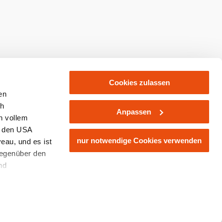
Cookies zulassen
en
ch
Anpassen
n vollem
n den USA
nur notwendige Cookies verwenden
eau, und es ist
gegenüber den
nd
den Schutz
ass keine
ieter, Endgerät