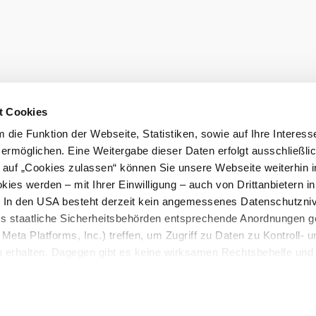
hen
Gruppenreisen
Presse
sausschluss
Impressum
t Cookies
die Funktion der Webseite, Statistiken, sowie auf Ihre Interess
 ermöglichen. Eine Weitergabe dieser Daten erfolgt ausschließli
k auf „Cookies zulassen“ können Sie unsere Webseite weiterhin i
ies werden – mit Ihrer Einwilligung – auch von Drittanbietern i
. In den USA besteht derzeit kein angemessenes Datenschutzniv
ss staatliche Sicherheitsbehörden entsprechende Anordnungen 
Meta Platforms, Inc.) treffen, um Zugriff zu Daten zu Kontroll- u
rhalten. Dagegen gibt es keine wirksamen Rechtsbehelfe und
n. Zudem werden von den USA keine geeigneten Garantien für 
ewährt. Wir leiten nur Ihre IP-Adresse (in gekürzter Form, sod
ch ist) sowie technische Informationen wie Browser, Internetanb