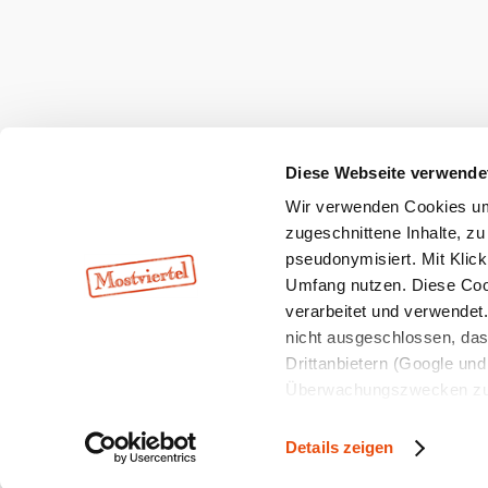
Zu den Urlaubsangeboten
Webcams
Kontakt
B2B-Partner
Schullandwoc
Offene Stellen
Team
LEADER
Datenschutz
Barrierefreiheit
Haftung
Diese Webseite verwende
Wir verwenden Cookies um 
Copyright © Mostviertel Tourismus GmbH
zugeschnittene Inhalte, zu
pseudonymisiert. Mit Klic
Umfang nutzen. Diese Cook
verarbeitet und verwendet
nicht ausgeschlossen, da
Drittanbietern (Google und 
Überwachungszwecken zu e
Rechtsschutzmöglichkeite
personenbezogener Daten g
Details zeigen
eindeutige Zuordnung mögli