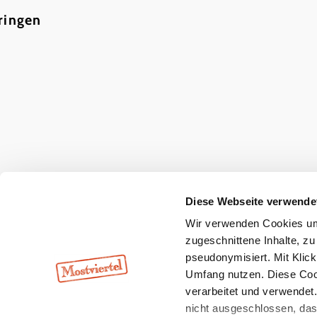
Haben Sie Fragen? Wir helfen Ihnen gerne w
ringen
+43 7482 20444
info@mostviertel.at
Öffnungszeiten und Kontakt
Zu den Urlaubsangeboten
Webcams
Kontakt
B2B-Partner
Schullandwoc
Offene Stellen
Team
LEADER
Datenschutz
Barrierefreiheit
Haftung
Copyright © Mostviertel Tourismus GmbH
Diese Webseite verwende
Wir verwenden Cookies um 
zugeschnittene Inhalte, zu
pseudonymisiert. Mit Klic
Umfang nutzen. Diese Cook
verarbeitet und verwendet
nicht ausgeschlossen, da