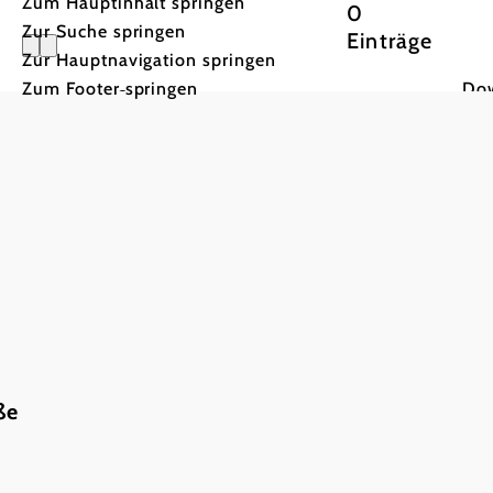
Zum Hauptinhalt springen
0
Zur Suche springen
Einträge
Zur Hauptnavigation springen
Meine
Zum Footer springen
Do
Merkliste
ße
Mostviertel Tourismus Urlaubsservice