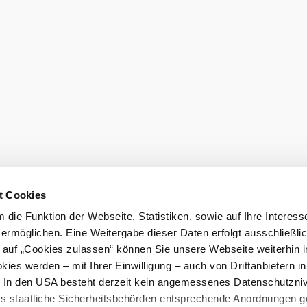
eiter.
Newsletter 
Gutscheine 
hen
Gruppenreisen
Presse
sausschluss
Impressum
t Cookies
die Funktion der Webseite, Statistiken, sowie auf Ihre Interess
 ermöglichen. Eine Weitergabe dieser Daten erfolgt ausschließli
k auf „Cookies zulassen“ können Sie unsere Webseite weiterhin i
ies werden – mit Ihrer Einwilligung – auch von Drittanbietern i
. In den USA besteht derzeit kein angemessenes Datenschutzniv
ss staatliche Sicherheitsbehörden entsprechende Anordnungen 