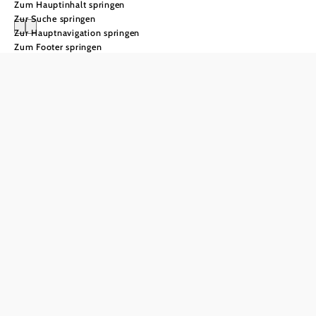
Zum Hauptinhalt springen
Zur Suche springen
Zur Hauptnavigation springen
Zum Footer springen
Festivals und
Bühnen
Vielfältig & reich
an Ambiente –
die