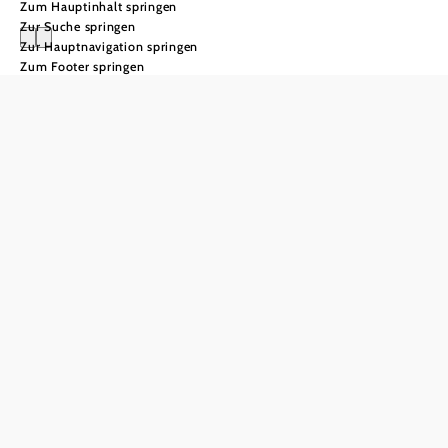
Zum Hauptinhalt springen
Zur Suche springen
Zur Hauptnavigation springen
Zum Footer springen
Lunzer See
Ein
Sommerurlaub
wie damals
Er ist der einzige Natursee in
Niederösterreich und lädt zu