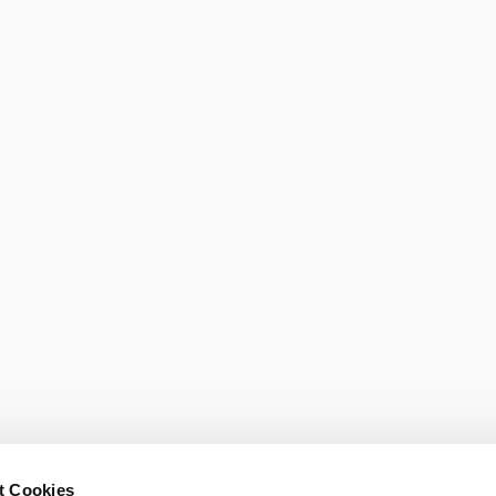
eiter.
Newsletter 
Gutscheine 
hen
Gruppenreisen
Presse
sausschluss
Impressum
t Cookies