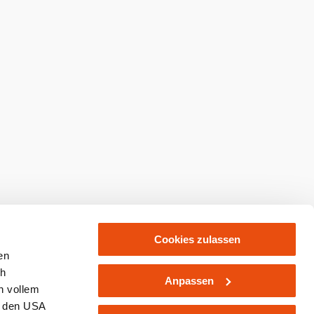
abonnieren
Prospekte bestellen
kaufen
Cookies zulassen
en
ch
Anpassen
n vollem
n den USA