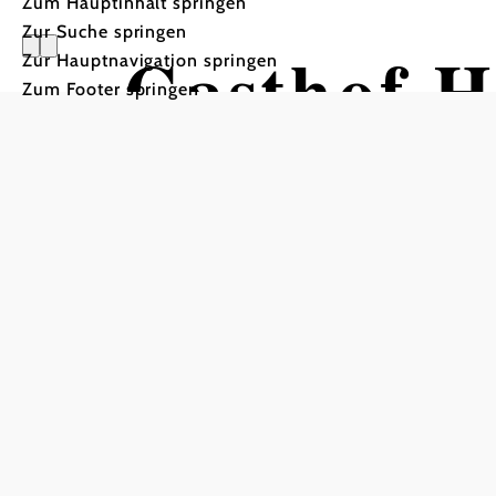
Zum Hauptinhalt springen
Zur Suche springen
Gasthof H
Zur Hauptnavigation springen
Zum Footer springen
In Merkliste speichern
Im Jahre 1161 wurde Hainfeld erstmalig unter de
Lassen Sie sich in unsere traumhaft schöne Bergwelt 
malerischen Wander- und Radwegen.Hainfeld, die Br
Seit 1757 ist die Brauerei der älteste erhaltene Betrie
Fam.Riedmüller.Nicht weit entfernt befindet sich Ös
über deren Jahunderte alte Geschichte erfahren könn
Golfspieler können am ca.15 km entfernten GC Adams
zählt,ihr Spiel machen! Viel Spaß!!