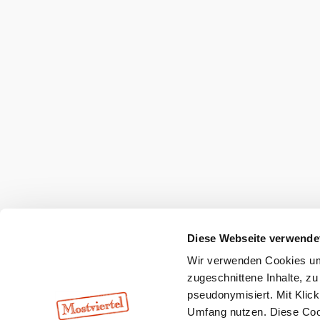
Mostviertel Tourismus Urlaubsservice
Haben Sie Fragen? Wir helfen Ihnen gerne w
+43 7482 20444
info@mostviertel.at
Öffnungszeiten und Kontakt
Zu den Urlaubsangeboten
Webcams
Kontakt
B2B-Partner
Schullandwoc
Offene Stellen
Team
LEADER
Datenschutz
Barrierefreiheit
Haftung
Diese Webseite verwende
Wir verwenden Cookies um 
Copyright © Mostviertel Tourismus GmbH
zugeschnittene Inhalte, zu
pseudonymisiert. Mit Klic
Umfang nutzen. Diese Cook