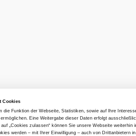
eiter.
Newsletter 
Gutscheine 
hen
Gruppenreisen
Presse
sausschluss
Impressum
t Cookies
die Funktion der Webseite, Statistiken, sowie auf Ihre Interess
 ermöglichen. Eine Weitergabe dieser Daten erfolgt ausschließli
k auf „Cookies zulassen“ können Sie unsere Webseite weiterhin i
ies werden – mit Ihrer Einwilligung – auch von Drittanbietern i