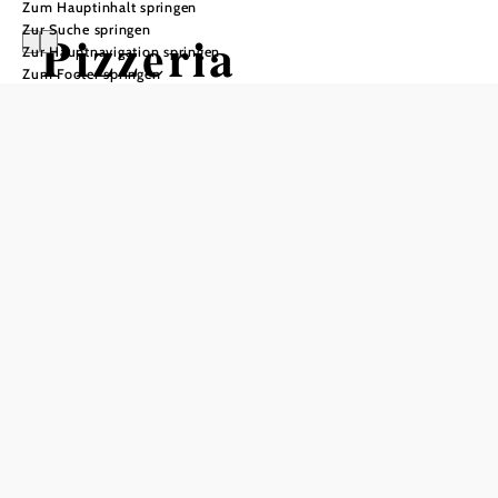
Zum Hauptinhalt springen
Zur Suche springen
Pizzeria
Zur Hauptnavigation springen
Zum Footer springen
Blindenmarkt
Öffnungszeiten
Tisch telefonisch reservieren
Montag: Ruhetag
Dienstag bis Sonntag: 11:00 bis 21:30 Uhr
In Merkliste speichern