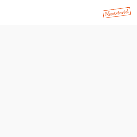
Öffnungszeiten
Montag
07:00 - 12:00 Uhr
Dienstag
07:00 - 12:00 Uhr
13:00 - 18:00 Uhr
Mittwoch
07:00 - 13:00 Uhr
Donnerstag
07:00 - 12:00 Uhr
Freitag
07:00 - 14:00 Uhr
Samstag
geschlossen