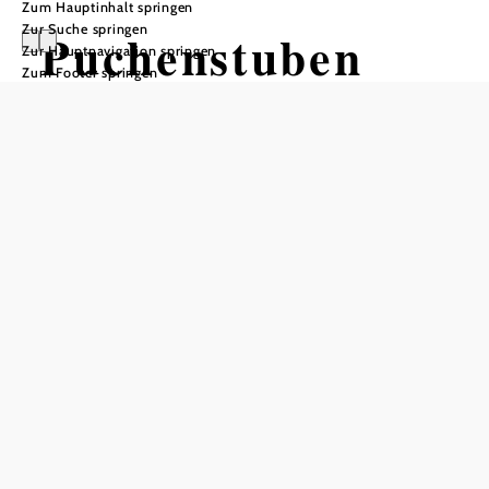
Zum Hauptinhalt springen
Zur Suche springen
Puchenstuben
Zur Hauptnavigation springen
Zum Footer springen
Öffnungszeiten
Montag
08:00 - 12:00 Uhr
13:00 - 16:00 Uhr
Dienstag
08:00 - 12:00 Uhr
13:00 - 16:00 Uhr
Mittwoch
08:00 - 12:00 Uhr
13:00 - 16:00 Uhr
Donnerstag
08:00 - 12:00 Uhr
13:00 - 16:00 Uhr
Freitag
08:00 - 08:00 Uhr
Samstag
geschlossen
Sonntag
geschlossen