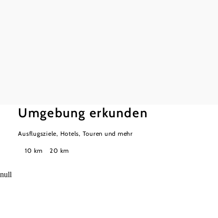
zVg
Treffl
Naturp
mehr e
Umgebung erkunden
Ausflugsziele, Hotels, Touren und mehr
Suchradius
10 km
20 km
null