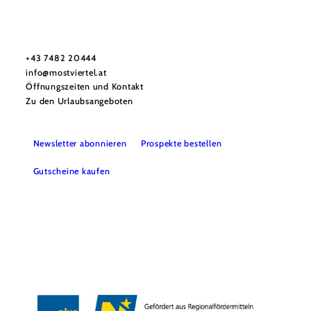
Mostviertel Tourismus Urlaubsservice
Haben Sie Fragen? Wir helfen Ihnen gerne weiter.
+43 7482 20444
info@mostviertel.at
Öffnungszeiten und Kontakt
Zu den Urlaubsangeboten
Newsletter abonnieren
Prospekte bestellen
Gutscheine kaufen
Webcams
Kontakt
B2B-Partner
Schullandwochen
Gruppenreisen
Presse
Offene Stellen
Team
LEADER
Datenschutz
Barrierefreiheit
Haftungsausschluss
Impressum