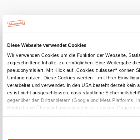
10 km
20 km
null
©
schwarz-koenig.at
Diese Webseite verwendet Cookies
Wir verwenden Cookies um die Funktion der Webseite, Statist
Mostviertel Tourismus Urlaubsservice
zugeschnittene Inhalte, zu ermöglichen. Eine Weitergabe dies
Haben Sie Fragen? Wir helfen Ihnen gerne weiter.
+43 7482 20444
pseudonymisiert. Mit Klick auf „Cookies zulassen“ können Si
info@mostviertel.at
Umfang nutzen. Diese Cookies werden – mit Ihrer Einwilligun
Öffnungszeiten und Kontakt
verarbeitet und verwendet. In den USA besteht derzeit kei
Zu den Urlaubsangeboten
es ist nicht ausgeschlossen, dass staatliche Sicherheitsb
gegenüber den Drittanbietern (Google und Meta Platforms, Inc
Kontroll- und Überwachungszwecken zu erhalten. Dagegen g
Newsletter abonnieren
Prospekte bestellen
und Rechtsschutzmöglichkeiten. Zudem werden von den USA 
Gutscheine kaufen
Schutz personenbezogener Daten gewährt. Wir leiten nur Ihr
sodass keine eindeutige Zuordnung möglich ist) sowie techn
Internetanbieter, Endgerät und Bildschirmauflösung an Googl
Webcams
Kontakt
B2B-Partner
Schullandwochen
Gruppenreisen