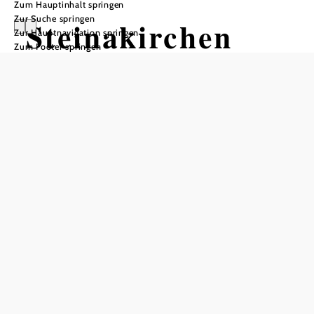
Zum Hauptinhalt springen
Zur Suche springen
Steinakirchen
Zur Hauptnavigation springen
Zum Footer springen
In Merkliste speichern
Die Marktgemeinde Steinakirchen am Forst liegt im nord-
westlichen Bezirk Scheibbs nahe der Westautobahn A1.
Vor allem Golfer haben von Steinakirchen ausgehend
ideale Voraussetzungen für aktive Tage: unmittelbar neben
der Ortschaft liegt das Schloss Ernegg mit seinem 9-Loch-
Golfplatz, wenige Kilometer westlich der Marktgemeinde
können Golfer am Golfclub Amstetten-Ferschnitz
abschlagen.
Mostviertler Sonnwendkreis
,
Golfclub
Ausflugstipps:
&
Schloss Ernegg