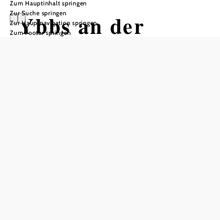
Zum Hauptinhalt springen
Zur Suche springen
Ybbs an der
Zur Hauptnavigation springen
Zum Footer springen
Donau
Öffnungszeiten
Mai - September, Mo-Sa von 10-17 Uhr, Feiertag 10-
16Uhr, Sonntag geschlossen!
In Merkliste speichern
Die Stadtgemeinde Ybbs an der Donau im Bezirk Melk
liegt am Übergang von Strudengau und Nibelungengau.