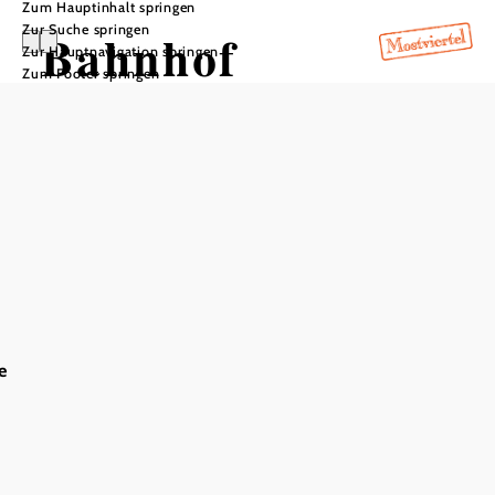
Zum Hauptinhalt springen
Zur Suche springen
Bahnhof
Zur Hauptnavigation springen
Zum Footer springen
Scheibbs
In Merkliste speichern
Der Bahnhof Scheibbs liegt inmitten der gleichnamigen
Bezirkshauptstadt im niederösterreichischen Mostviertel.
Das revitalisierte Aufnahmegebäude hat an rustikalem
Charme nichts verloren, bietet aber direkt vor Ort
e
öffentlich zugänglichen Sanitäranlagen, gemütliche
Sitzgelegenheiten und vor allem ein beeindruckendes
Panorama in den Eisenwurzen.
Mit mehr als 140 eingerichteten Parkplätzen für Autos und