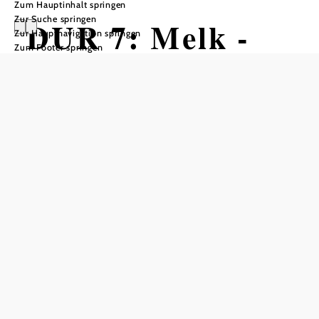
Zum Hauptinhalt springen
Zur Suche springen
DUR 7: Melk -
Zur Hauptnavigation springen
Zum Footer springen
Inning
Wandertour ausgehend von Melk
Stiftsparkplatz
Schwierigkeit: leicht
Distanz: 19,46 km
Dauer: 6:00 h
Aufstieg: 385 Hm
Abstieg: 391 Hm
In Merkliste speichern