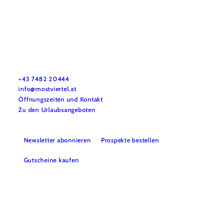
Mostviertel Tourismus Urlaubsservice
Haben Sie Fragen? Wir helfen Ihnen gerne weiter.
+43 7482 20444
info@mostviertel.at
Öffnungszeiten und Kontakt
Zu den Urlaubsangeboten
Newsletter abonnieren
Prospekte bestellen
Gutscheine kaufen
Webcams
Kontakt
B2B-Partner
Schullandwochen
Gruppenreisen
Presse
Offene Stellen
Team
LEADER
Datenschutz
Barrierefreiheit
Haftungsausschluss
Impressum