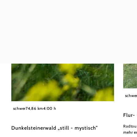
schwar
schwe
©
Rupert Pessl
schwer
74,86 km
4:00 h
Flur-
Radtou
Dunkelsteinerwald „still - mystisch”
mehr e