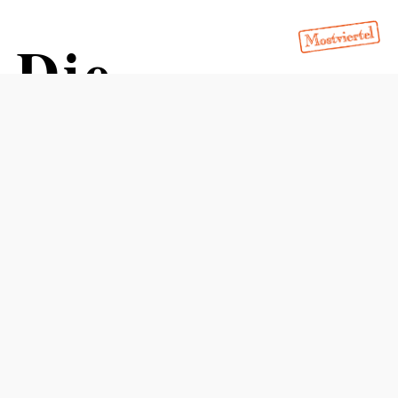
 Die
Distanz: 156,11 km
Dauer: 2:14 h
Aufstieg: 1118 Hm