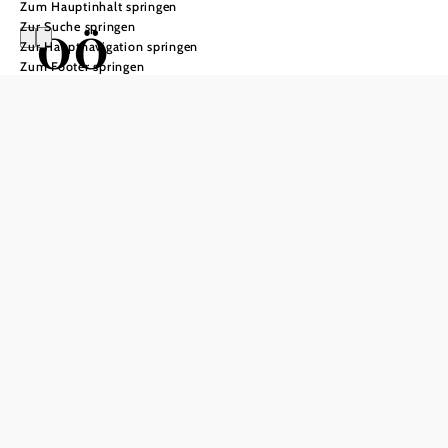
Zum Hauptinhalt springen
Zur Suche springen
OÖ
Zur Hauptnavigation springen
Zum Footer springen
Mariazellerweg:
A: Klassischer
OÖ
Mariazellerweg
über Steyr und
Waidhofen an
der Ybbs - 8
Tagesetappen