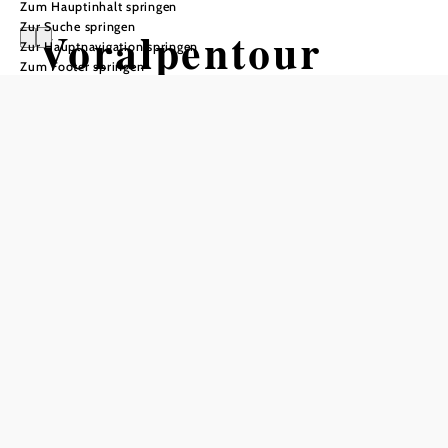
Zum Hauptinhalt springen
Zur Suche springen
Voralpentour
Zur Hauptnavigation springen
Zum Footer springen
Wandertour ausgehend von
Hollenstein Parkplatz Wenten
Schwierigkeit: schwer
Distanz: 13,07 km
Dauer: 6:00 h
Aufstieg: 1410 Hm
Abstieg: 1412 Hm
In Merkliste speichern