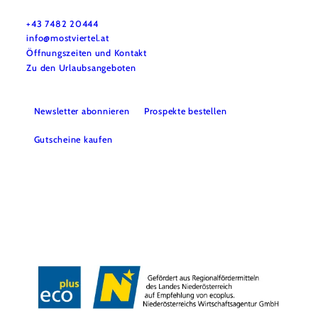
Haben Sie Fragen? Wir helfen Ihnen gerne weiter.
+43 7482 20444
info@mostviertel.at
Öffnungszeiten und Kontakt
Zu den Urlaubsangeboten
Newsletter abonnieren
Prospekte bestellen
Gutscheine kaufen
Webcams
Kontakt
B2B-Partner
Schullandwochen
Gruppenreisen
Presse
Offene Stellen
Team
LEADER
Datenschutz
Barrierefreiheit
Haftungsausschluss
Impressum