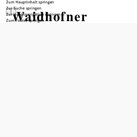
Zum Hauptinhalt springen
Zur Suche springen
Waidhofner
Zur Hauptnavigation springen
Zum Footer springen
Marathonrunde
Radtour ausgehend von Waidhofen
an der Ybbs
Schwierigkeit: leicht
Distanz: 102,44 km
Dauer: 3:30 h
Aufstieg: 852 Hm
Abstieg: 852 Hm
In Merkliste speichern