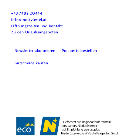
Mostviertel Tourismus Urlaubsservice
Haben Sie Fragen? Wir helfen Ihnen gerne weiter.
+43 7482 20444
info@mostviertel.at
Öffnungszeiten und Kontakt
Zu den Urlaubsangeboten
Newsletter abonnieren
Prospekte bestellen
Gutscheine kaufen
Webcams
Kontakt
B2B-Partner
Schullandwochen
Gruppenreisen
Presse
Offene Stellen
Team
LEADER
Datenschutz
Barrierefreiheit
Haftungsausschluss
Impressum