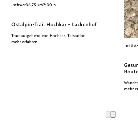
©
(C) Gerald Demolsky
schwer
36,75 km
7:00 h
Ostalpin-Trail Hochkar - Lackenhof
Tour ausgehend von Hochkar, Talstation
mehr erfahren
(C) Ch
mittel
Gesun
Route
Wander
mehr e