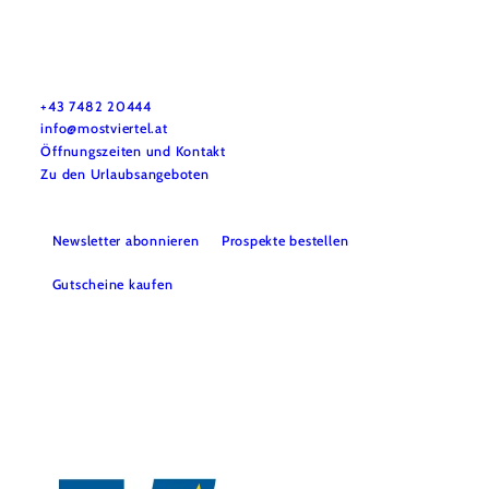
Mostviertel Tourismus Urlaubsservice
Haben Sie Fragen? Wir helfen Ihnen gerne weiter.
+43 7482 20444
info@mostviertel.at
Öffnungszeiten und Kontakt
Zu den Urlaubsangeboten
Newsletter abonnieren
Prospekte bestellen
Gutscheine kaufen
Webcams
Kontakt
B2B-Partner
Schullandwochen
Gruppenreisen
Presse
Offene Stellen
Team
LEADER
Datenschutz
Barrierefreiheit
Haftungsausschluss
Impressum