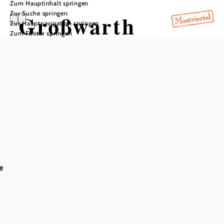
Zum Hauptinhalt springen
Zur Suche springen
Großwarth
Zur Hauptnavigation springen
Zum Footer springen
In Merkliste speichern
Der Bauernhof Großwarth befindet sich in sonniger und
ruhiger Lage unweit der B39 und des Pielachtalradweges
bei Rabenstein an der Pielach. Für Familien, speziell aber
für Kinder gibt es in allen Altersgruppen etwas zu
entdecken, zu spielen und natürlich viele Tiere zum
Streicheln und gern haben - wie etwa Kühe, Hunde,
Katzen, Laufenten und auch Schweine. Hofeigene
e
Produkte wie Milch und Säfte können direkt vor
Ort erworben werden.
Ausstattung
Indoor-Spielbereich