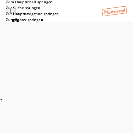
Zum Hauptinhalt springen
Zur Suche springen
Zur Hauptnavigation springen
Pension-
Zum Footer springen
Appartement
Elisabeth
e
In Merkliste speichern
Ausstattung
Aufenthaltsraum
geeignet für Rollstuhlfahrer