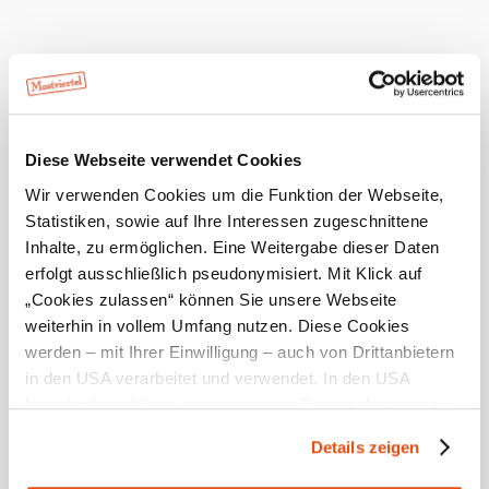
mehr anzeigen
Umgebung erkunden
Diese Webseite verwendet Cookies
Wir verwenden Cookies um die Funktion der Webseite,
Ausflugsziele, Hotels, Touren und mehr
Statistiken, sowie auf Ihre Interessen zugeschnittene
Suchradius
10 km
20 km
Inhalte, zu ermöglichen. Eine Weitergabe dieser Daten
erfolgt ausschließlich pseudonymisiert. Mit Klick auf
null
„Cookies zulassen“ können Sie unsere Webseite
weiterhin in vollem Umfang nutzen. Diese Cookies
werden – mit Ihrer Einwilligung – auch von Drittanbietern
in den USA verarbeitet und verwendet. In den USA
besteht derzeit kein angemessenes Datenschutzniveau,
und es ist nicht ausgeschlossen, dass staatliche
Mostviertel Tourismus Urlaubsservice
Details zeigen
Sicherheitsbehörden entsprechende Anordnungen
Haben Sie Fragen? Wir helfen Ihnen gerne weiter.
+43 7482 20444
gegenüber den Drittanbietern (Google und Meta