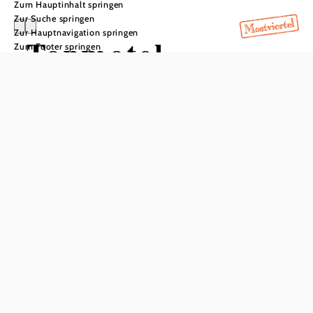
Zum Hauptinhalt springen
Zur Suche springen
Zur Hauptnavigation springen
Topmotel
Zum Footer springen
In Merkliste speichern
Das Topmotel mit Self-Check-in liegt sehr günstig auf
halber Strecke zwischen Wieselburg und Ybbs, eine 2-
minütige Fahrt von der nächsten Ausfahrt der Autobahn
A1 entfernt. Freuen Sie sich auf modern eingerichtete
Unterkünfte mit einem Flachbild-Sat-TV und kostenfreiem
WLAN.
Topmotel
anfragen