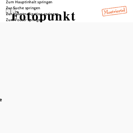
Zum Hauptinhalt springen
Zur Suche springen
Fotopunkt
Zur Hauptnavigation springen
Zum Footer springen
Baumgarten
In Merkliste speichern
Dieses Motiv ist wohl das meistfotografierteste im
Mostviertel. Die
Basilika Sonntagberg
ist gilt als eines der
Wahrzeichen und "bewacht" das Mostviertel.
Pilgerwege führen auf diesen Berg, ambitionierte
e
Radfahrer und Radfahrerinnen erklimmen den Berg.
Besonders schön gestaltet sich die Mostviertler Natur
während der Zeit der
Birnbaumblüte
.
Zahlreiche weitere sehenswerte Fotopunkte und
Routenvorschläge finden Sie unter