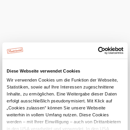
www.mostviertel.at/fotopunkte
!
Das aktuelle Wetter in Waidhofen an
der Ybbs
Heute, 06.08.2026
22° bis 25°
bewölkt
Windgeschwindigkeit
5,5 km/h
Morgen, 07.08.2026
20° bis 29°
Diese Webseite verwendet Cookies
leichter Regen
Wir verwenden Cookies um die Funktion der Webseite,
Windgeschwindigkeit
2,2 km/h
Statistiken, sowie auf Ihre Interessen zugeschnittene
Inhalte, zu ermöglichen. Eine Weitergabe dieser Daten
Umgebung erkunden
erfolgt ausschließlich pseudonymisiert. Mit Klick auf
„Cookies zulassen“ können Sie unsere Webseite
weiterhin in vollem Umfang nutzen. Diese Cookies
Ausflugsziele, Hotels, Touren und mehr
werden – mit Ihrer Einwilligung – auch von Drittanbietern
Suchradius
10 km
20 km
in den USA verarbeitet und verwendet. In den USA