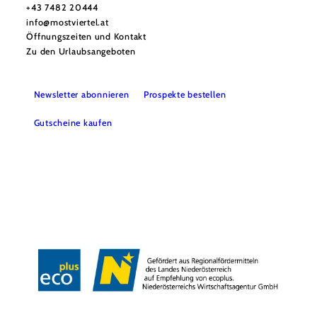
+43 7482 20444
info@mostviertel.at
Öffnungszeiten und Kontakt
Zu den Urlaubsangeboten
Newsletter abonnieren
Prospekte bestellen
Gutscheine kaufen
Webcams
Kontakt
B2B-Partner
Schullandwochen
Gruppenreisen
Presse
Offene Stellen
Team
LEADER
Datenschutz
Barrierefreiheit
Haftungsausschluss
Impressum