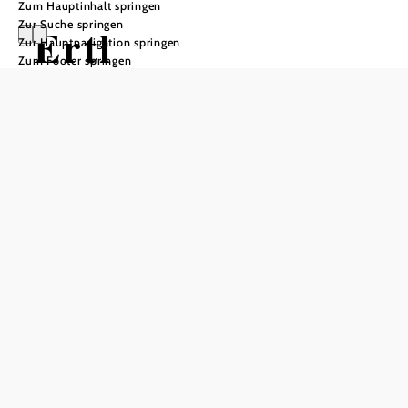
Zum Hauptinhalt springen
Zur Suche springen
Ertl
Zur Hauptnavigation springen
Zum Footer springen
Öffnungszeiten
Montag
08:00 - 12:00 Uhr
13:00 - 18:00 Uhr
Dienstag
08:00 - 12:00 Uhr
Mittwoch
08:00 - 12:00 Uhr
Donnerstag
08:00 - 12:00 Uhr
Freitag
08:00 - 12:00 Uhr
Samstag
geschlossen
Sonntag
geschlossen