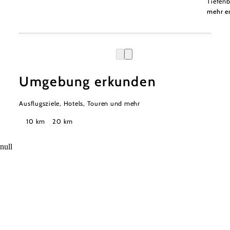
Tiefenb
mehr e
Umgebung erkunden
Ausflugsziele, Hotels, Touren und mehr
Suchradius
10 km
20 km
null
Mostviertel Tourismus Urlaubsservice
Haben Sie Fragen? Wir helfen Ihnen gerne weiter.