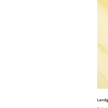
weinfra
Landg