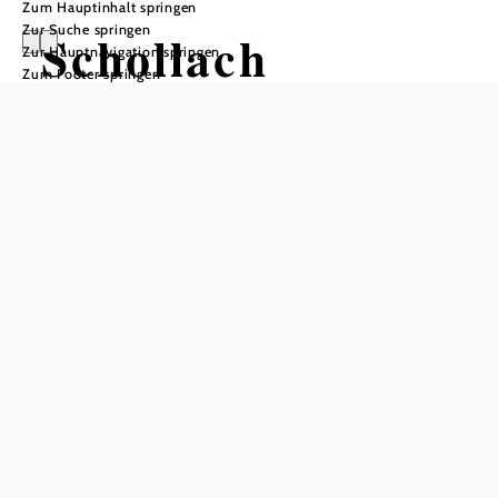
Zum Hauptinhalt springen
Zur Suche springen
Schollach
Zur Hauptnavigation springen
Zum Footer springen
In Merkliste speichern
Die Gemeinde Schollach im Bezirk Melk liegt im
niederösterreichischen Mostviertel. Zum Gemeindegebiet
zählen die Ortschaften Anzendorf, Groß-Schollach und
Klein-Schollach sowie Merkendorf, Roggendorf,
Schallaburg und Steinparz. Als wichtigste
Sehenswürdigkeit gilt das berühmte Schloss Schallaburg.
Darüber hinaus bietet Schollach weitläufige Wanderwege
mit herrlichen Aussichten.
Schollach: Schloss Schallaburg & weitere Ausflugsziele
Heute gilt
Schloss Schallaburg
als internationales
Ausstellungszentrum – und zählt zu den beliebtesten
Ausflugszielen Niederösterreichs. Im Jahr 1242 wurde das
Schloss als damalige Burg erstmals urkundlich erwähnt, ab
Mitte des 16. Jahrhunderts wurde es zum heutigen