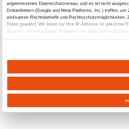
angemessenes Datenschutzniveau, und es ist nicht ausgesc
Drittanbietern (Google und Meta Platforms, Inc.) treffen, u
wirksamen Rechtsbehelfe und Rechtsschutzmöglichkeiten. 
Daten gewährt. Wir leiten nur Ihre IP-Adresse (in gekürzter
Browser, Internetanbieter, Endgerät und Bildschirmauflösung
späteren Deaktivierung finden Sie in unserer
Datenschutzer
n