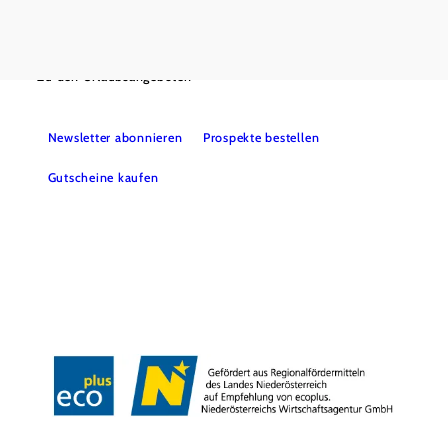
+43 7482 20444
info@mostviertel.at
Öffnungszeiten und Kontakt
Zu den Urlaubsangeboten
Newsletter abonnieren
Prospekte bestellen
Gutscheine kaufen
Webcams
Kontakt
B2B-Partner
Schullandwochen
Gruppenreisen
Presse
Offene Stellen
Team
LEADER
Datenschutz
Barrierefreiheit
Haftungsausschluss
Impressum