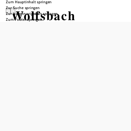
Zum Hauptinhalt springen
Zur Suche springen
Wolfsbach
Zur Hauptnavigation springen
Zum Footer springen
Öffnungszeiten
Montag
08:00 - 12:00 Uhr
13:00 - 19:00 Uhr
Dienstag
08:00 - 12:00 Uhr
Mittwoch
08:00 - 12:00 Uhr
Donnerstag
08:00 - 12:00 Uhr
Freitag
08:00 - 12:00 Uhr
Samstag
geschlossen
Sonntag
geschlossen
Sprechstunden Bürgermeister: Mo 18-19 Uhr, Fr 9-10 Uhr