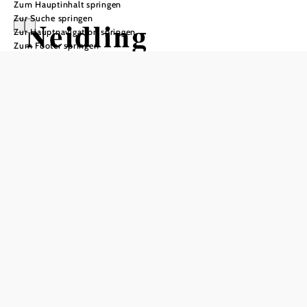
Zum Hauptinhalt springen
Zur Suche springen
Neidling
Zur Hauptnavigation springen
Zum Footer springen
In Merkliste speichern
Die Marktgemeinde Neidling im Bezirk Sankt Pölten-Land
liegt am östlichen Rand des Dunkelsteinerwaldes. Zum
ersten Mal urkundlich erwähnt wurde der Ort im Jahr 828.
Das heutige Gemeindegebiet umfasst die Ortschaften
Afing, Dietersberg, Enikelberg, Flinsbach, Gabersdorf,
Goldegg, Griechenberg und Neidling selbst – sowie
Pultendorf, Watzelsdorf und Wernersdorf. Für Genuss-
Urlauber und Familien mit Kindern ist die beschauliche,
sanft-hügelige Gegend ideal für Wander-Ausflüge und
Frischluft-Ferien. Die
Landeshauptstadt St. Pölten
liegt mit
dem Auto nur einen Katzensprung entfernt.
Neidling: Wanderungen durch den Dunkelsteinerwald