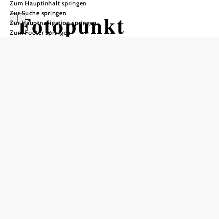
Zum Hauptinhalt springen
Zur Suche springen
Fotopunkt
Zur Hauptnavigation springen
Zum Footer springen
Peilstein
In Merkliste speichern
Im Frühjahr ein Naturschauspiel, im Sommer
Schattenspender - die Landschaft lässt sch am besten mit
dem E-Bike erkunden.
Besonders schön gestaltet sich die Mostviertler Natur
während der Zeit der
Birnbaumblüte
.
Zahlreiche weitere sehenswerte Fotopunkte und
Routenvorschläge finden Sie unter
www.mostviertel.at/fotopunkte
!
null