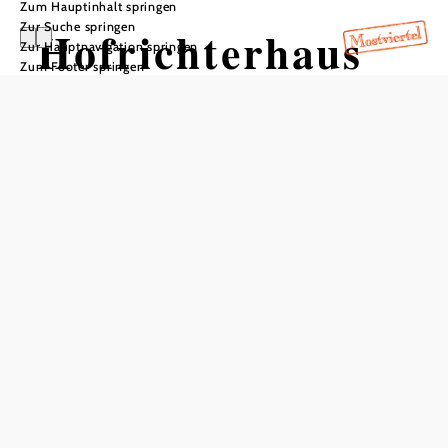
Zum Hauptinhalt springen
Zur Suche springen
Hofrichterhaus
Zur Hauptnavigation springen
Zum Footer springen
In Merkliste speichern
Einst standen hier in der Gabelung zwischen
Kartäusergasse und Abt Berthold Dietmayrgasse zwei
kleine Häuschen, die der Pfarre gehörten. Auch sie wurden
1645 Opfer des Großbrandes. Im einen war die Pfarrschule
untergebracht, im zweiten wohnte der Organist, der auch
Lehrer war. An deren Stelle wurde 1651 von den
Kartäusern dieses Haus für das Amt des Hofrichters erbaut.
Der Hofrichter hatte etwa die gleiche Funktion wie heute
der Bezirksrichter und der Bezirkshauptmann. Ihm
unterstanden auch die vielen weltlichen Beschäftigten der
Kartause. In diesem Haus wurde 1670 der spätere
berühmte Abt Berthold Dietmayr geboren, der den Bau des
Stiftes Melk in Auftrag gegeben hat.