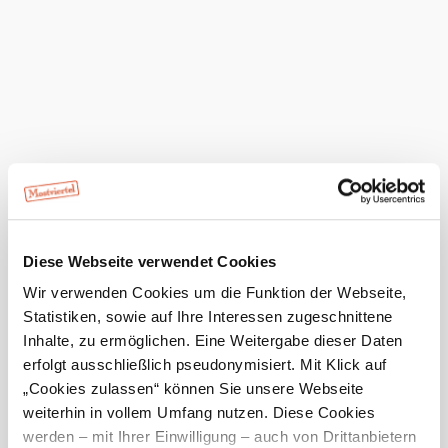
©
Jürgen Thoma
Derzeit ist in dem Gebäude die Bezirksstelle der
Wirtschaftskammer NÖ untergebracht.
Das aktuelle Wetter in Scheibbs
Heute, 08.08.2026
24° bis 27°
hauptsächlich klar
Windgeschwindigkeit
2,7 km/h
Morgen, 09.08.2026
15° bis 30°
Diese Webseite verwendet Cookies
bewölkt
Wir verwenden Cookies um die Funktion der Webseite,
Windgeschwindigkeit
1,6 km/h
Statistiken, sowie auf Ihre Interessen zugeschnittene
Inhalte, zu ermöglichen. Eine Weitergabe dieser Daten
Umgebung erkunden
erfolgt ausschließlich pseudonymisiert. Mit Klick auf
„Cookies zulassen“ können Sie unsere Webseite
weiterhin in vollem Umfang nutzen. Diese Cookies
Ausflugsziele, Hotels, Touren und mehr
werden – mit Ihrer Einwilligung – auch von Drittanbietern
Suchradius
10 km
20 km