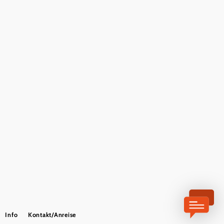
Presse
Offene Stellen
Team
LEADER
Datenschutz
Barrierefreiheit
Haftungsausschluss
Impressum
Copyright © Mostviertel Tourismus GmbH
Info
Kontakt/Anreise