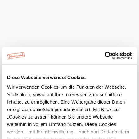
und 40 Metern und Schwierigkeitsgraden zwischen 3- und
9+.
Das aktuelle Wetter in Freiland
Heute, 08.08.2026
14° bis 25°
leichter Regen
Windgeschwindigkeit
1,5 km/h
Morgen, 09.08.2026
15° bis 30°
Diese Webseite verwendet Cookies
teilweise bewölkt
Wir verwenden Cookies um die Funktion der Webseite,
Windgeschwindigkeit
1,8 km/h
Statistiken, sowie auf Ihre Interessen zugeschnittene
Inhalte, zu ermöglichen. Eine Weitergabe dieser Daten
Umgebung erkunden
erfolgt ausschließlich pseudonymisiert. Mit Klick auf
„Cookies zulassen“ können Sie unsere Webseite
Ausflugsziele, Hotels, Touren und mehr
weiterhin in vollem Umfang nutzen. Diese Cookies
Suchradius
werden – mit Ihrer Einwilligung – auch von Drittanbietern
10 km
20 km