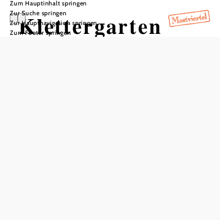
Zum Hauptinhalt springen
Zur Suche springen
Klettergarten
Zur Hauptnavigation springen
Zum Footer springen
Teufelskanzel
In Merkliste speichern
Die Teufelskanzel ist ein markanter, freistehender,
überhängender Felsturm in den Türnitzer Alpen. Er liegt
auf 850 m Seehöhe und ist trotz seiner abgeschiedenen
Lage vom Tal weitaus sichtbar. Der Zustieg Felsen aus
geschichtetem Kalkgestein ist vom Parkplatz beim
Vierkanthof Kandlhof ausgehend in rund 50 Minuten
erreichbar.
Insgesamt erwarten Kletterfans auf der westseitigen
Teufelskanzel rund 50 Routen mit Längen zwischen 10