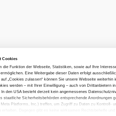
Gutscheine 
hen
Gruppenreisen
Presse
sausschluss
Impressum
t Cookies
die Funktion der Webseite, Statistiken, sowie auf Ihre Interess
 ermöglichen. Eine Weitergabe dieser Daten erfolgt ausschließli
k auf „Cookies zulassen“ können Sie unsere Webseite weiterhin i
ies werden – mit Ihrer Einwilligung – auch von Drittanbietern i
. In den USA besteht derzeit kein angemessenes Datenschutzniv
ss staatliche Sicherheitsbehörden entsprechende Anordnungen 
Meta Platforms, Inc.) treffen, um Zugriff zu Daten zu Kontroll- u
rhalten. Dagegen gibt es keine wirksamen Rechtsbehelfe und