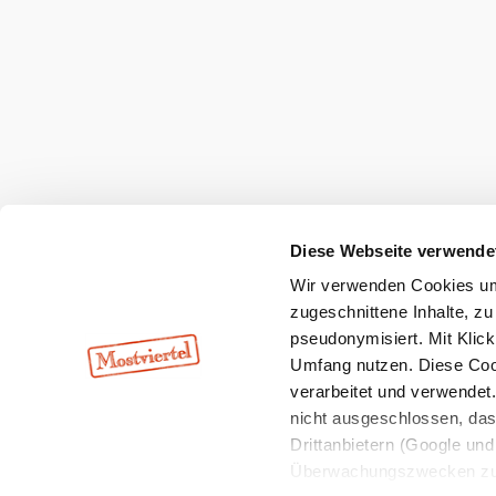
+43 7482 20444
info@mostviertel.at
Öffnungszeiten und Kontakt
Zu den Urlaubsangeboten
Webcams
Kontakt
B2B-Partner
Schullandwoc
Offene Stellen
Team
LEADER
Datenschutz
Barrierefreiheit
Haftung
Diese Webseite verwende
Wir verwenden Cookies um 
Copyright © Mostviertel Tourismus GmbH
zugeschnittene Inhalte, zu
pseudonymisiert. Mit Klic
Umfang nutzen. Diese Cook
verarbeitet und verwendet
nicht ausgeschlossen, da
Drittanbietern (Google und 
Überwachungszwecken zu e