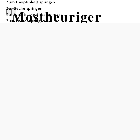
Zum Hauptinhalt springen
Zur Suche springen
Mostheuriger
Zur Hauptnavigation springen
Zum Footer springen
Familie
Wurzenberger
Öffnungszeiten
Tisch telefonisch reservieren
auf Anfrage geöffnet