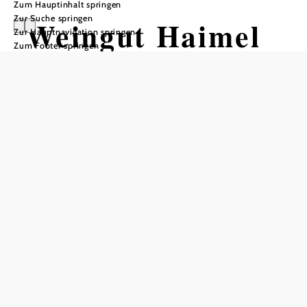
Zum Hauptinhalt springen
Zur Suche springen
Weingut Haimel
Zur Hauptnavigation springen
Zum Footer springen
Öffnungszeiten
Tisch telefonisch reservieren
Jeden Freitag Weinverkauf von 16:00 bis 19:00 Uhr
In Merkliste speichern
Heuriger im Weingut Haimel – Regional genießen mit
Weitblick