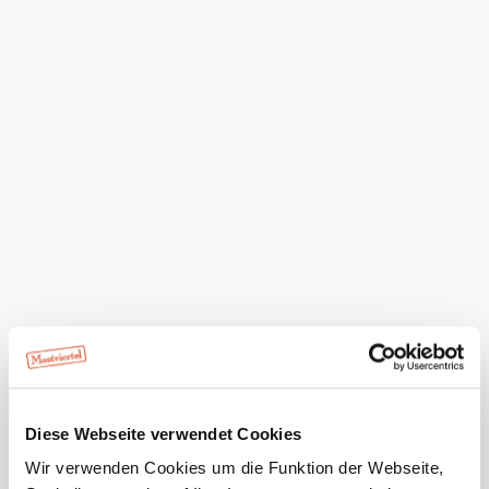
Bahnhof Laubenbachmühle bis nach Mariazell.
Die nahe gelegene Bushaltestelle bietet
Anschlussverbindungen nach Grünau und
Neubruck.
Urlaub im Dirndltal
Die Gegend entlang der Pielach bietet Kulisse für viele
Ausflugsziele und jede Menge Wanderrouten. Um sich
nicht nur für ein naturverliebtes Abenteuer entscheiden zu
müssen, empfiehlt es sich, gleich mehrere Tage die
malerischen Landschaften und abwechslungsreichen
Angebote der Dirndlregion zu genießen. Die
Frühstückspension Lindenhof
liegt entlang des
Pielachtalradweges und bietet für jede Art Urlaub die
richtige Unterbringung – vom ausgedehnten
Familienurlaub bis hin zum romantischen Kurztrip.
Das aktuelle Wetter in Steinklamm
Diese Webseite verwendet Cookies
Heute, 09.08.2026
26° bis 31°
Wir verwenden Cookies um die Funktion der Webseite,