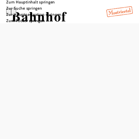
Zum Hauptinhalt springen
Zur Suche springen
Bahnhof
Zur Hauptnavigation springen
Zum Footer springen
Steinklamm
In Merkliste speichern
Auf der Talstrecke der Mariazellerbahn liegt der Bahnhof
Steinklamm im niederösterreichischen Mostviertel. Beim
Wartehäuschen der Bedarfshaltestelle wurde ein modernes
Bedienelement installiert, um dem nächstkommenden Zug
entlang der bekanntesten Schmalspurbahn
Niederösterreichs einen Haltewunsch zu signalisieren.
Streckeninformation
Hier halten bei Bedarf Züge auf der
Mariazellerbahn-Strecke nach St. Pölten und zum