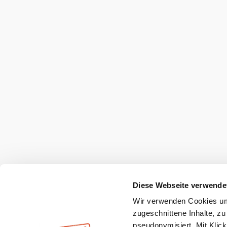
Mostviertel Tourismus Urlaubsservice
Haben Sie Fragen? Wir helfen Ihnen gerne w
+43 7482 20444
info@mostviertel.at
Öffnungszeiten und Kontakt
Zu den Urlaubsangeboten
Webcams
Kontakt
B2B-Partner
Schullandwoc
Offene Stellen
Team
LEADER
Datenschutz
Barrierefreiheit
Haftung
Diese Webseite verwende
Wir verwenden Cookies um 
Copyright © Mostviertel Tourismus GmbH
zugeschnittene Inhalte, zu
pseudonymisiert. Mit Klic