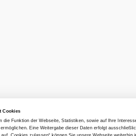
eiter.
Newsletter 
Gutscheine 
hen
Gruppenreisen
Presse
sausschluss
Impressum
t Cookies
die Funktion der Webseite, Statistiken, sowie auf Ihre Interess
 ermöglichen. Eine Weitergabe dieser Daten erfolgt ausschließli
k auf „Cookies zulassen“ können Sie unsere Webseite weiterhin i