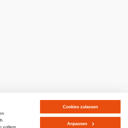
abonnieren
Prospekte bestellen
kaufen
Cookies zulassen
en
ch
Anpassen
n vollem