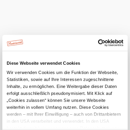
Diese Webseite verwendet Cookies
Durch Österreichs wilde Mitte.
Wir verwenden Cookies um die Funktion der Webseite,
Umfangreiches Kartenmaterial zur Wanderung entlang des
Statistiken, sowie auf Ihre Interessen zugeschnittene
Luchs Trails.
Inhalte, zu ermöglichen. Eine Weitergabe dieser Daten
erfolgt ausschließlich pseudonymisiert. Mit Klick auf
„Cookies zulassen“ können Sie unsere Webseite
Zurück zum Shop
weiterhin in vollem Umfang nutzen. Diese Cookies
werden – mit Ihrer Einwilligung – auch von Drittanbietern
in den USA verarbeitet und verwendet. In den USA
besteht derzeit kein angemessenes Datenschutzniveau,