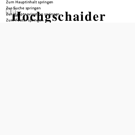
Zum Hauptinhalt springen
Zur Suche springen
Hochgschaider
Zur Hauptnavigation springen
Zum Footer springen
Runde
Wandertour ausgehend von
Schwierigkeit: leicht
Distanz: 5,68 km
Dauer: 1:45 h
Aufstieg: 225 Hm
Abstieg: 225 Hm
In Merkliste speichern
null
Fitnessanforderung:
2/6
Höhenprofil
ausblenden
Schwierigkeit: