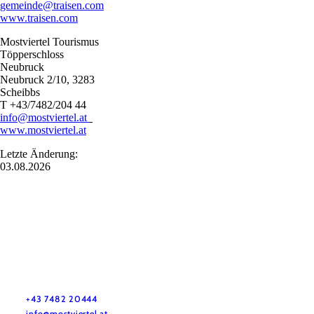
gemeinde@traisen.com
www.traisen.com
Mostviertel Tourismus
Töpperschloss
Neubruck
Neubruck 2/10, 3283
Scheibbs
T +43/7482/204 44
info@mostviertel.at
www.mostviertel.at
Letzte Änderung:
03.08.2026
Mostviertel Tourismus Urlaubsservice
Haben Sie Fragen? Wir helfen Ihnen gerne weiter.
+43 7482 20444
info@mostviertel.at