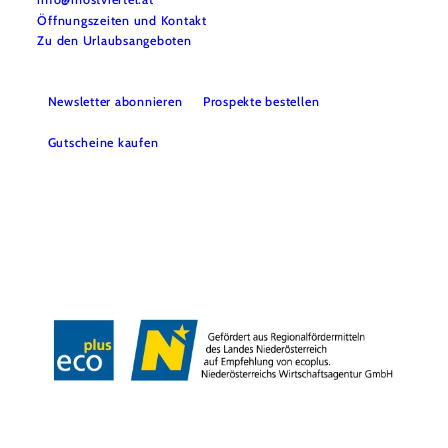
Öffnungszeiten und Kontakt
Zu den Urlaubsangeboten
Newsletter abonnieren
Prospekte bestellen
Gutscheine kaufen
Webcams
Kontakt
B2B-Partner
Schullandwochen
Gruppenreisen
Presse
Offene Stellen
Team
LEADER
Datenschutz
Barrierefreiheit
Haftungsausschluss
Impressum
Copyright © Mostviertel Tourismus GmbH