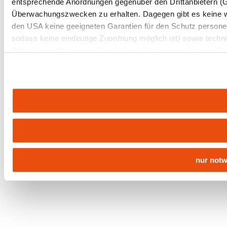
entsprechende Anordnungen gegenüber den Drittanbietern (Goo
Überwachungszwecken zu erhalten. Dagegen gibt es keine 
den USA keine geeigneten Garantien für den Schutz personen
sodass keine eindeutige Zuordnung möglich ist) sowie techni
Bildschirmauflösung an Google bzw. Meta weiter. Weitere Det
in unserer
Datenschutzerklärung
.
nur not