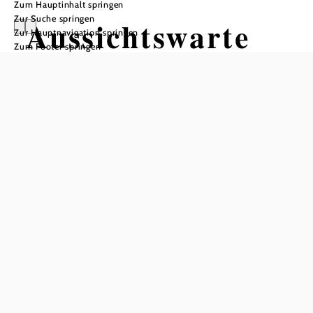
Zum Hauptinhalt springen
Zur Suche springen
Aussichtswarte
Zur Hauptnavigation springen
Zum Footer springen
Voralpenblick
Öffnungszeiten
jederzeit zugänglich
In Merkliste speichern
Die Aussichtsplattform bietet einen atemberaubenden Blick
über die Mostviertler Hügellandschaft bis in die Voralpen.
Auf Panoramatour an der Moststraße sollte man diese