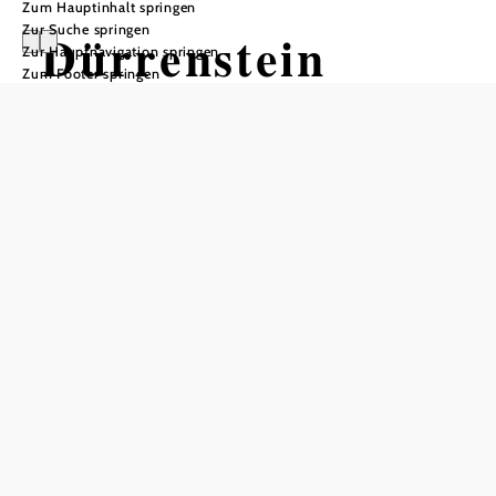
Zum Hauptinhalt springen
Zur Suche springen
Dürrenstein
Zur Hauptnavigation springen
Zum Footer springen
(Gipfel)
In Merkliste speichern
Südlich vom Lunzer See wartet der 1.878 m hohe
Dürrenstein mit einer der unberührtesten Landschaften
Niederösterreichs auf, am Nordfuß des Berges liegt mit
dem Rothwald der größte Urwald Mitteleuropas. Dank des
Projekts „Wildnisgebiet Dürrenstein“ wurde ein Großteil
der Fläche unter Naturschutz gestellt, wodurch vielfältige
ostalpine Tier- und Pflanzenarten ungestört gedeihen
können. Nur in geführten Wanderungen ist es erlaubt,
diese Zonen zu besuchen, um das Ökosystem nicht zu
stören. Abseits vom Naturschutzgebiet jedoch lassen sich