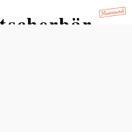
tscherbär
Öffnungszeiten
An Samstagen, Sonn- und Feiertagen von 1. Mai - 1.
November und jeden Samstag im Advent ab 21.
November 2026.
Empfohlener Zeitraum
J
F
M
A
M
J
J
A
S
O
N
D