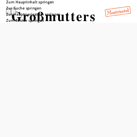
Zum Hauptinhalt springen
Zur Suche springen
Großmutters
Zur Hauptnavigation springen
Zum Footer springen
Stübchen
In Merkliste speichern
Der Trachtenverein Wieselburg unterhält mit "Großmutters
Stübchen" eine Sammlung von Trachten und vielerlei
Gegenständen aus vergangener Zeit. Im Mittelpunkt der
Ausstellung stehen die Trachten des Erlauftales und die
Goldhauben sowie unterschiedlichste Handarbeiten.
Besondere Ausstellungsstücke wie eine Brautausstattung
von 1880, alte Spielwaren und eine historische
Kücheneinrichtung schmücken die Räumlichkeiten dieser