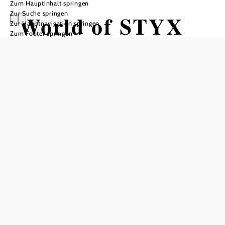
Zum Hauptinhalt springen
Zur Suche springen
World of STYX
Zur Hauptnavigation springen
Zum Footer springen
Öffnungszeiten
vom 01.04. bis zum 31.10.
Montag
08:00 - 18:00 Uhr
Dienstag
08:00 - 18:00 Uhr
Mittwoch
08:00 - 18:00 Uhr
Donnerstag
08:00 - 18:00 Uhr
Freitag
08:00 - 18:00 Uhr
Samstag
09:00 - 16:00 Uhr
Sonntag
09:00 - 16:00 Uhr
Feiertag
09:00 - 16:00 Uhr
Anmeldung erforderlich: reservieren Sie Ihr Ticket bequem