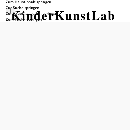
Zum Hauptinhalt springen
Zur Suche springen
KinderKunstLab
Zur Hauptnavigation springen
Zum Footer springen
or
Öffnungszeiten
vom 01.01. bis zum 31.12.
Dienstag
10:00 - 17:00 Uhr
Mittwoch
10:00 - 17:00 Uhr
Donnerstag
10:00 - 17:00 Uhr
Freitag
10:00 - 17:00 Uhr
Samstag
10:00 - 17:00 Uhr
Sonntag
10:00 - 17:00 Uhr
Feiertag
10:00 - 17:00 Uhr