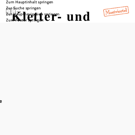
Zum Hauptinhalt springen
Zur Suche springen
Kletter- und
Zur Hauptnavigation springen
Zum Footer springen
Therapiezentrum
Weinburg
In Merkliste speichern
e
Die Kletterhalle Weinburg liegt direkt am Ufer der Pielach.
Neben der modernen Kletterhalle erwartet Besucher eine
großzügige Außenanlage mit Motorikpark, der zum
Balancieren, Klettern und Austoben einlädt. An heißen
Sommertagen lässt sich der Ausflug wunderbar mit einer
Pause an der Pielach verbinden – und bei Schlechtwetter