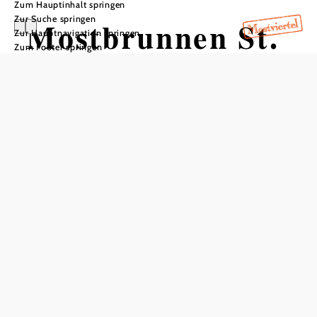
Zum Hauptinhalt springen
Zur Suche springen
Mostbrunnen St.
Zur Hauptnavigation springen
Zum Footer springen
Georgen/Leys
In Merkliste speichern
Errichtet durch die Bäuerinnen von St. Georgen an der
Leys.
Der Mostbrunnen befindet sich beim
Kendler Wasserfal
l,
zu dem ein markierter Wanderweg führt.
Bei uns finden Sie auch
Mostbrunnen St. Georgen/Leys
Infrastruktur
mehr erfahren