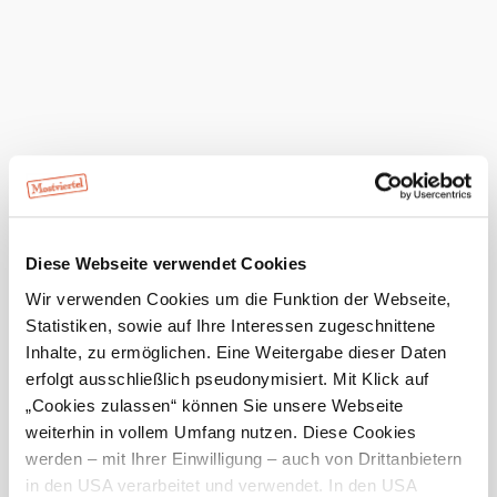
Das aktuelle Wetter in St. Georgen
an der Leys
Heute, 08.08.2026
16° bis 27°
mäßiger Regen
Windgeschwindigkeit
1,4 km/h
Morgen, 09.08.2026
16° bis 30°
Diese Webseite verwendet Cookies
bewölkt
Windgeschwindigkeit
1,3 km/h
Wir verwenden Cookies um die Funktion der Webseite,
Statistiken, sowie auf Ihre Interessen zugeschnittene
Umgebung erkunden
Inhalte, zu ermöglichen. Eine Weitergabe dieser Daten
erfolgt ausschließlich pseudonymisiert. Mit Klick auf
„Cookies zulassen“ können Sie unsere Webseite
Ausflugsziele, Hotels, Touren und mehr
weiterhin in vollem Umfang nutzen. Diese Cookies
Suchradius
10 km
20 km
werden – mit Ihrer Einwilligung – auch von Drittanbietern
in den USA verarbeitet und verwendet. In den USA