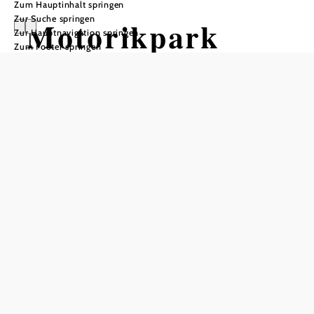
Zum Hauptinhalt springen
Zur Suche springen
Motorikpark
Zur Hauptnavigation springen
Zum Footer springen
Eisbergspitze
In Merkliste speichern
Auf 310 Meter Seehöhe reicht der Blick über die Rapsfelder
bis in die Alpen.
Seit 2022 ist die „Eisbergspitze“ geöffnet und für
Bewohner:innen sowie Besucher:innen der Stadt St. Pölten
zugänglich. Dabei wurde der Aushub verwendet, um eine
kleine "Eisbergspitze aufzutürmen, auf der ein Pavillon
platziert wurde. Auf 310 Meter Seehöhe reicht der Blick
über die Rapsfelder bis in die Alpen.